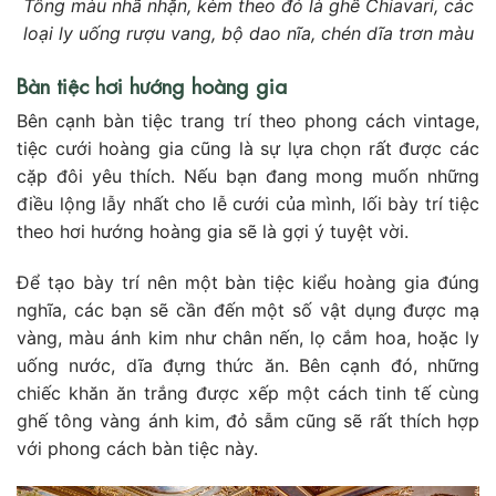
Tông màu nhã nhặn, kèm theo đó là ghế Chiavari, các
loại ly uống rượu vang, bộ dao nĩa, chén dĩa trơn màu
Bàn tiệc hơi hướng hoàng gia
Bên cạnh bàn tiệc trang trí theo phong cách vintage,
tiệc cưới hoàng gia cũng là sự lựa chọn rất được các
cặp đôi yêu thích. Nếu bạn đang mong muốn những
điều lộng lẫy nhất cho lễ cưới của mình, lối bày trí tiệc
theo hơi hướng hoàng gia sẽ là gợi ý tuyệt vời.
Để tạo bày trí nên một bàn tiệc kiểu hoàng gia đúng
nghĩa, các bạn sẽ cần đến một số vật dụng được mạ
vàng, màu ánh kim như chân nến, lọ cắm hoa, hoặc ly
uống nước, dĩa đựng thức ăn. Bên cạnh đó, những
chiếc khăn ăn trắng được xếp một cách tinh tế cùng
ghế tông vàng ánh kim, đỏ sẫm cũng sẽ rất thích hợp
với phong cách bàn tiệc này.