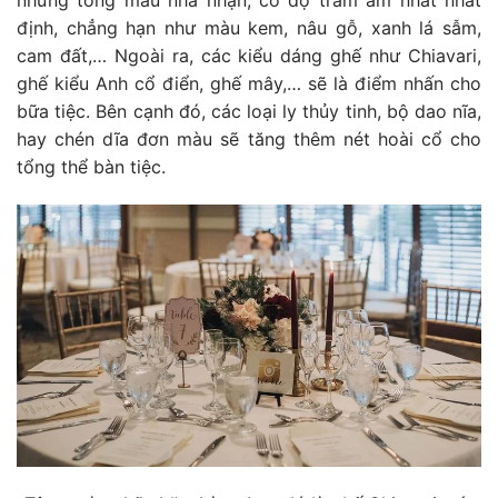
những tông màu nhã nhặn, có độ trầm ấm nhất nhất
định, chẳng hạn như màu kem, nâu gỗ, xanh lá sẫm,
cam đất,… Ngoài ra, các kiểu dáng ghế như Chiavari,
ghế kiểu Anh cổ điển, ghế mây,… sẽ là điểm nhấn cho
bữa tiệc. Bên cạnh đó, các loại ly thủy tinh, bộ dao nĩa,
hay chén dĩa đơn màu sẽ tăng thêm nét hoài cổ cho
tổng thể bàn tiệc.