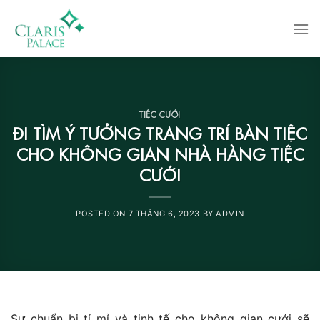
Skip
to
content
TIỆC CƯỚI
ĐI TÌM Ý TƯỞNG TRANG TRÍ BÀN TIỆC
CHO KHÔNG GIAN NHÀ HÀNG TIỆC
CƯỚI
POSTED ON
7 THÁNG 6, 2023
BY
ADMIN
Sự chuẩn bị tỉ mỉ và tinh tế cho không gian cưới sẽ